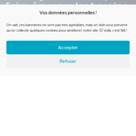
faire émerger les besoins
Vos données personnelles !
et structurer un Tourisme
Lab
On sait, ces bannières ne sont pas très agréables, mais on doit vous prévenir
qu'on collecte quelques cookies pour améliorer notre site 🙂 Voilà, c'est fait !
Accepter
Brief client
Refuser
Avoir une définition partagée, une
mise en oeuvre et une organisation
collective, voilà ce que souhaite
mettre en place la Région
Nouvelle-Aquitaine pour la
création d'un Tourisme Lab. Ils