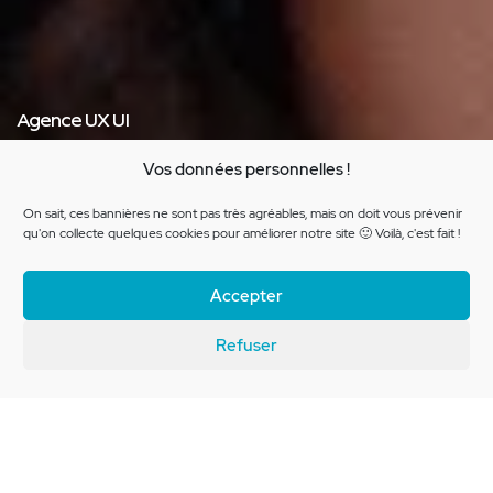
Agence UX UI
L'agence pure player de
Vos données personnelles !
l'ergonomie et du design
On sait, ces bannières ne sont pas très agréables, mais on doit vous prévenir
qu'on collecte quelques cookies pour améliorer notre site 🙂 Voilà, c'est fait !
Découvrez l’agence
Accepter
Refuser
On pourrait parler de design