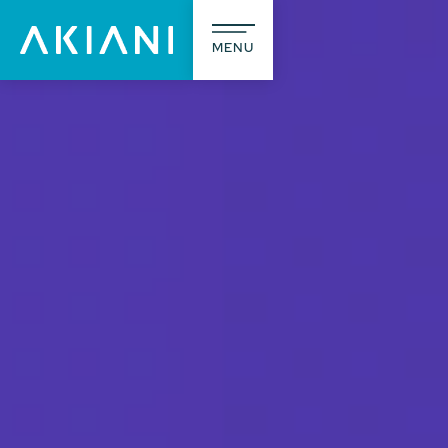
MENU
A prop
L’agence
Notre méti