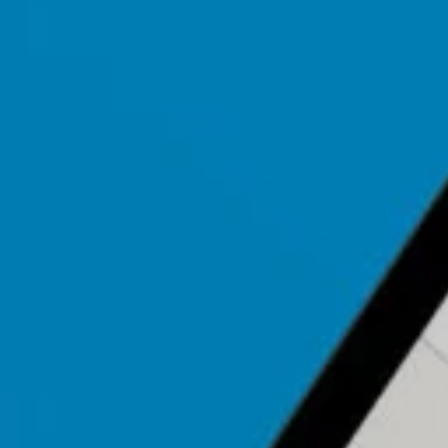
s
(57)