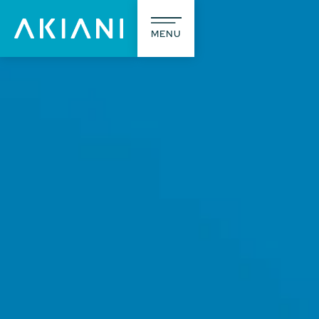
MENU
A prop
L’agence
Notre méti