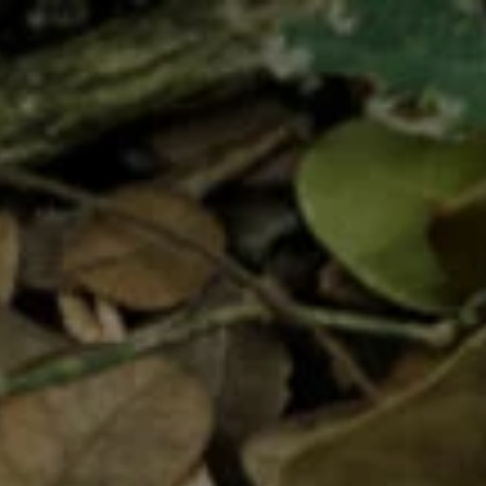
os
R&D
Ergonomie
Design
Formations
er