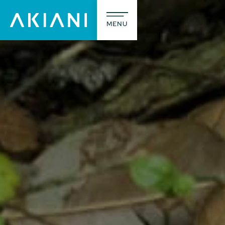
MENU
A prop
L’agence
Notre méti