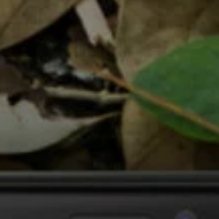
s
(57)