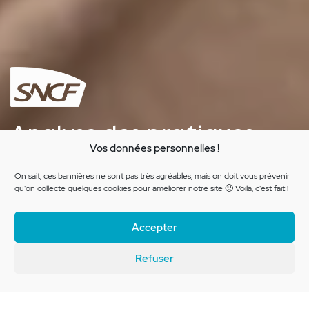
Analyse des pratiques
Vos données personnelles !
d’orientation chez les
voyageurs en train
On sait, ces bannières ne sont pas très agréables, mais on doit vous prévenir
qu'on collecte quelques cookies pour améliorer notre site 🙂 Voilà, c'est fait !
Accepter
Brief client
Refuser
SNCF Innovation & Recherche