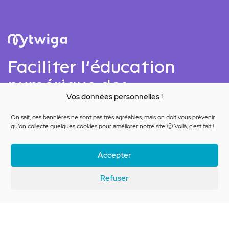
Faciliter l’éducation
numérique des
Vos données personnelles !
adolescents et leurs
parents
On sait, ces bannières ne sont pas très agréables, mais on doit vous prévenir
qu'on collecte quelques cookies pour améliorer notre site 🙂 Voilà, c'est fait !
Accepter
Voir le
Refuser
site web
Brief client