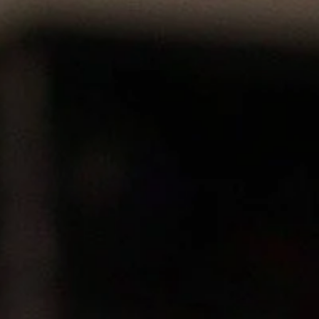
s
(57)