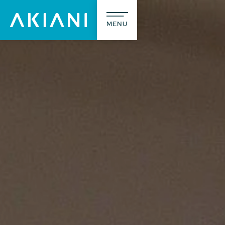
MENU
A prop
L’agence
Notre méti