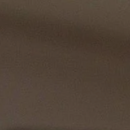
os
R&D
Ergonomie
Design
Formations
er