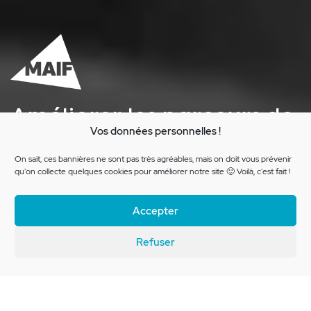
Améliorer les parcours de
Vos données personnelles !
vie par le design de
services
On sait, ces bannières ne sont pas très agréables, mais on doit vous prévenir
qu'on collecte quelques cookies pour améliorer notre site 🙂 Voilà, c'est fait !
Accepter
Brief client
Refuser
Depuis plusieurs années, le Centre
de Design de la MAIF développe