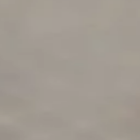
s
(57)