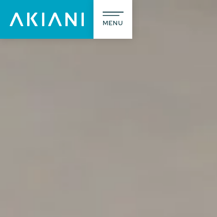
MENU
A prop
L’agence
Notre méti