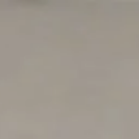
os
R&D
Ergonomie
Design
Formations
er