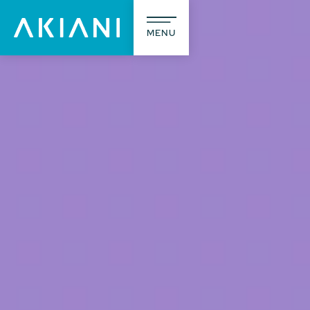
MENU
A prop
L’agence
Notre méti