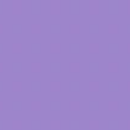
os
R&D
Ergonomie
Design
Formations
er