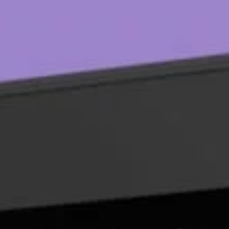
s
(57)